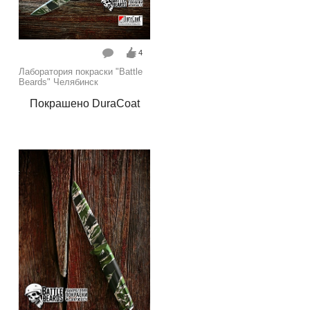
4
Лаборатория покраски "Battle
Beards" Челябинск
Покрашено DuraCoat