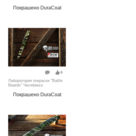
Покрашено DuraCoat
6
Лаборатория покраски "Battle
Beards" Челябинск
Покрашено DuraCoat