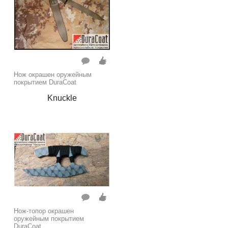
Нож окрашен оружейным
покрытием DuraCoat
Knuckle
Нож-топор окрашен
оружейным покрытием
DuraCoat