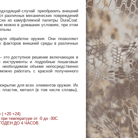
 подходящий случай преобразить внешний
х от различных механических повреждений
аски из камуфляжной палитры DuraCoat.
ие можно в домашних условиях, при этом
ельны.
для обработки оружия. Они позволяют
х факторов внешней среды в различных
 – это доступное решение включающее в
ы инструменты и подробные пошаговые
в необходимом объеме непосредственно
можно работать с краской полученного
покрытие для всех элементов оружия. Их
 пластик, металл (в том числе сплавы),
( +20 +24).
при температуре от -0 до -30С.
- ГОДЕН ДО 4 ЧАСОВ.