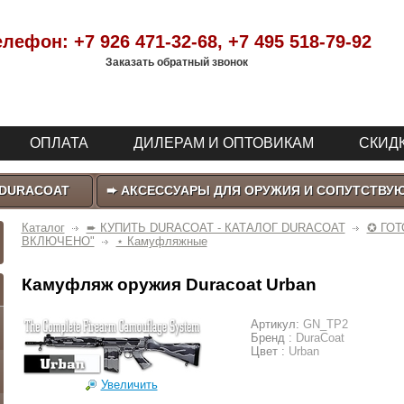
елефон:
+7 926 471-32-68
, +7 495 518-79-92
Заказать обратный звонок
ОПЛАТА
ДИЛЕРАМ И ОПТОВИКАМ
СКИДК
 DURACOAT
➨ АКСЕССУАРЫ ДЛЯ ОРУЖИЯ И СОПУТСТВУ
Каталог
➨ КУПИТЬ DURACOAT - КАТАЛОГ DURACOAT
✪ ГО
ВКЛЮЧЕНО"
⋆ Камуфляжные
Камуфляж оружия Duracoat Urban
Артикул:
GN_TP2
Бренд :
DuraCoat
Цвет :
Urban
Увеличить