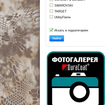
SWAROVSKI
TARGET
UtilityFlame
Искать в подкатегориях