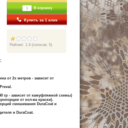
В корзину
Купить за 1 клик
Рейтинг: 1.4
(голосов: 5)
:
.
на от 2х метров - зависит от
reval.
240 гр - зависит от камуфляжной схемы)
пропорции от кол-ва краски).
орций смешивания DuraCoat и
ителя и DuraCoat.