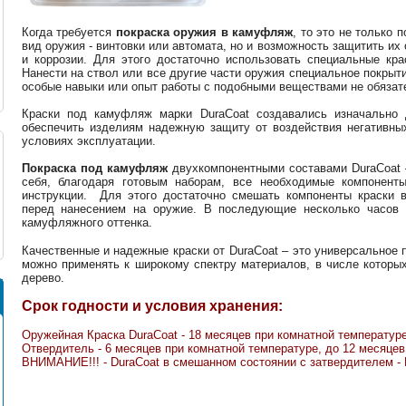
Когда требуется
покраска оружия в камуфляж
, то это не только
вид оружия - винтовки или автомата, но и возможность защитить и
и коррозии. Для этого достаточно использовать специальные кр
Нанести на ствол или все другие части оружия специальное покрыт
особые навыки или опыт работы с подобными веществами не обязат
Краски под камуфляж марки DuraCoat создавались изначально 
обеспечить изделиям надежную защиту от воздействия негативны
условиях эксплуатации.
Покраска под камуфляж
двухкомпонентными составами DuraCoat
себя, благодаря готовым наборам, все необходимые компонент
инструкции. Для этого достаточно смешать компоненты краски 
перед нанесением на оружие. В последующие несколько часов 
камуфляжного оттенка.
Качественные и надежные краски от DuraCoat – это универсальное 
можно применять к широкому спектру материалов, в числе которых
дерево.
Срок годности и условия хранения:
Оружейная Краска DuraCoat - 18 месяцев при комнатной температуре 
Отвердитель - 6 месяцев при комнатной температуре, до 12 месяцев 
ВНИМАНИЕ!!! - DuraCoat в смешанном состоянии с затвердителем 