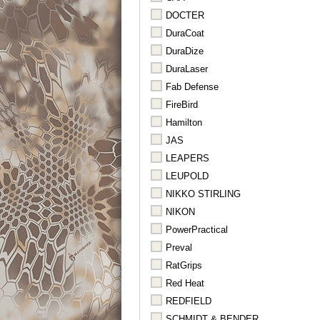
DOCTER
DuraCoat
DuraDize
DuraLaser
Fab Defense
FireBird
Hamilton
JAS
LEAPERS
LEUPOLD
NIKKO STIRLING
NIKON
PowerPractical
Preval
RatGrips
Red Heat
REDFIELD
SCHMIDT & BENDER