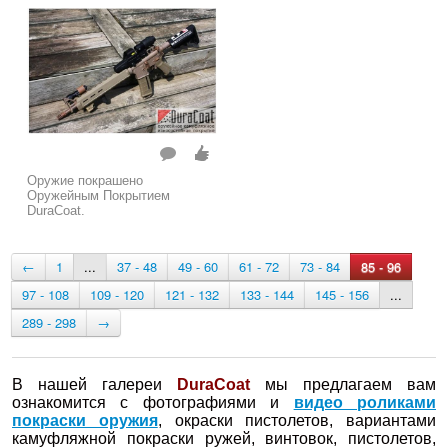
Оружие покрашено
Оружейным Покрытием
DuraCoat.
←
1
...
37 - 48
49 - 60
61 - 72
73 - 84
85 - 96
97 - 108
109 - 120
121 - 132
133 - 144
145 - 156
...
289 - 298
→
В нашей галереи
DuraCoat
мы предлагаем вам
ознакомится с фотографиями и
видео роликами
покраски оружия
, окраски пистолетов, вариантами
камуфляжной покраски ружей, винтовок, пистолетов,