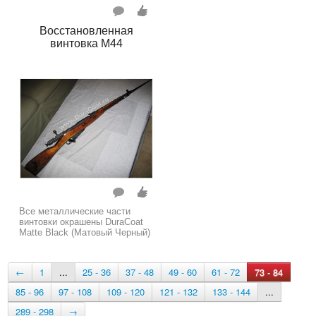
Восстановленная
винтовка M44
Все металлические части
винтовки окрашены DuraCoat
Matte Black (Матовый Черный)
←
1
...
25 - 36
37 - 48
49 - 60
61 - 72
73 - 84
85 - 96
97 - 108
109 - 120
121 - 132
133 - 144
...
289 - 298
→