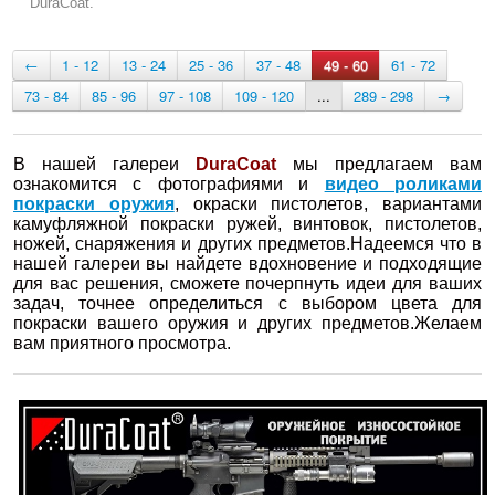
DuraCoat.
←
1 - 12
13 - 24
25 - 36
37 - 48
49 - 60
61 - 72
73 - 84
85 - 96
97 - 108
109 - 120
...
289 - 298
→
В нашей галереи
DuraCoat
мы предлагаем вам
ознакомится с фотографиями и
видео роликами
покраски оружия
, окраски пистолетов, вариантами
камуфляжной покраски ружей, винтовок, пистолетов,
ножей, снаряжения и других предметов.Надеемся что в
нашей галереи вы найдете вдохновение и подходящие
для вас решения, сможете почерпнуть идеи для ваших
задач, точнее определиться с выбором цвета для
покраски вашего оружия и других предметов.Желаем
вам приятного просмотра.