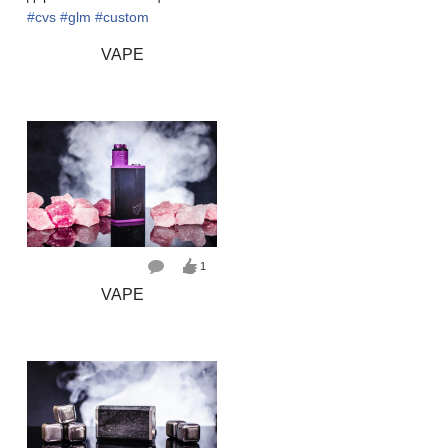
#
cvs
#
glm
#
custom
VAPE
1
VAPE