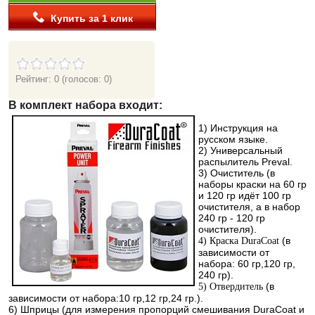
Купить за 1 клик
Рейтинг: 0
(голосов: 0)
В комплект набора входит:
1
) Инструкция на
русском языке.
2) Универсальный
распылитель Preval.
3) Очиститель (в
наборы краски на 60 гр
и 120 гр идёт 100 гр
очистителя, а в набор
240 гр - 120 гр
очистителя).
(в
4) Краска DuraCoat
зависимости от
набора: 60 гр,120 гр,
240 гр).
(в
5) Отвердитель
зависимости от набора:10 гр,12 гр,24 гр.).
6) Шприцы (для измерения пропорций смешивания DuraCoat и