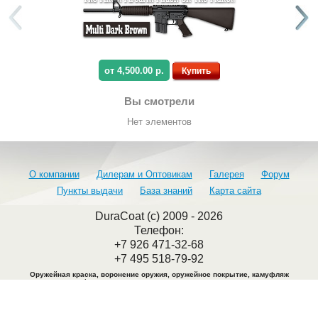
от 4,500.00 р.
Купить
Вы смотрели
Нет элементов
О компании
Дилерам и Оптовикам
Галерея
Форум
Пункты выдачи
База знаний
Карта сайта
DuraCoat (c) 2009 - 2026
Телефон:
+7 926 471-32-68
+7 495 518-79-92
Оружейная краска, воронение оружия, оружейное покрытие, камуфляж
оружия, камуфляжная краска, воронение металла, покраска оружия.
Адрес офиса: Москва. Ул. Крутицкий вал 28
Перед визитом обязательно согласовать дату и время по телефонам
: +7 926
471-32-68, +7 495 518-79-92