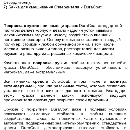
Отвердителя).
7) Банка для смешивания Отвердителя и DuraCoat.
Покраска оружия
при помощи красок DuraCoat стандартной
палитры делает корпус и детали изделия устойчивыми к
механическим нагрузкам, износу, воздействию внешних
негативных факторов. Основу покрытия составляет твердый
полимер, стойкий к любой оружейной химии, в том числе
маслам, разных видов и типов, растворителей для чистки
оружия и ряда других агрессивных химических веществ.
Качественная
покраска ружья
любым цветом из линейки
краски DuraCoat обеспечивает высокую устойчивость к
нагрузкам, даже экстремальным.
Вся линейка средств DuraCoat, в том числе и
палитра
«стандартные»
, прошли различные тесты, которые позволили
установить высокое качество данного покрытия. Благодаря
этому краски данной марки используют ведущие
производители оружия для покрытия своей продукции.
Оружие с покрытием DuraCoat даже в полевых условиях
показывает отменную стойкость к любым внешним
воздействиям. Также, на подвижных частях пулеметов и
автоматов, подверженных значительному трению, стандартные
краски DuraCoat демонстрируют высокую стойкость и