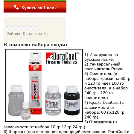
Купить за 1 клик
Рейтинг: 0
(голосов: 0)
В комплект набора входит:
1
) Инструкция на
русском языке.
2) Универсальный
распылитель Preval.
3) Очиститель (в
наборы краски на 60 гр
и 120 гр идёт 100 гр
очистителя, а в набор
240 гр - 120 гр
очистителя).
(в
4) Краска DuraCoat
зависимости от
набора: 60 гр,120 гр,
240 гр).
(в
5) Отвердитель
зависимости от набора:10 гр,12 гр,24 гр.).
6) Шприцы (для измерения пропорций смешивания DuraCoat и