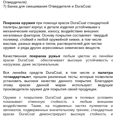
Отвердителя).
7) Банка для смешивания Отвердителя и DuraCoat.
Покраска оружия
при помощи красок DuraCoat стандартной
палитры делает корпус и детали изделия устойчивыми к
механическим нагрузкам, износу, воздействию внешних
негативных факторов. Основу покрытия составляет твердый
полимер, стойкий к любой оружейной химии, в том числе
маслам, разных видов и типов, растворителей для чистки
оружия и ряда других агрессивных химических веществ.
Качественная
покраска ружья
любым цветом из линейки
краски DuraCoat обеспечивает высокую устойчивость к
нагрузкам, даже экстремальным.
Вся линейка средств DuraCoat, в том числе и
палитра
«стандартные»
, прошли различные тесты, которые позволили
установить высокое качество данного покрытия. Благодаря
этому краски данной марки используют ведущие
производители оружия для покрытия своей продукции.
Оружие с покрытием DuraCoat даже в полевых условиях
показывает отменную стойкость к любым внешним
воздействиям. Также, на подвижных частях пулеметов и
автоматов, подверженных значительному трению, стандартные
краски DuraCoat демонстрируют высокую стойкость и