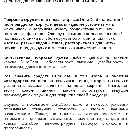
7) Банка для смешивания Отвердителя и DuraCoat.
Покраска оружия
при помощи красок DuraCoat стандартной
палитры делает корпус и детали изделия устойчивыми к
механическим нагрузкам, износу, воздействию внешних
негативных факторов. Основу покрытия составляет твердый
полимер, стойкий к любой оружейной химии, в том числе
маслам, разных видов и типов, растворителей для чистки
оружия и ряда других агрессивных химических веществ.
Качественная
покраска ружья
любым цветом из линейки
краски DuraCoat обеспечивает высокую устойчивость к
нагрузкам, даже экстремальным.
Вся линейка средств DuraCoat, в том числе и
палитра
«стандартные»
, прошли различные тесты, которые позволили
установить высокое качество данного покрытия. Благодаря
этому краски данной марки используют ведущие
производители оружия для покрытия своей продукции.
Оружие с покрытием DuraCoat даже в полевых условиях
показывает отменную стойкость к любым внешним
воздействиям. Также, на подвижных частях пулеметов и
автоматов, подверженных значительному трению, стандартные
краски DuraCoat демонстрируют высокую стойкость и
долговечность.