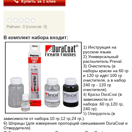
Купить за 1 клик
Рейтинг: 0
(голосов: 0)
В комплект набора входит:
1
) Инструкция на
русском языке.
2) Универсальный
распылитель Preval.
3) Очиститель (в
наборы краски на 60 гр
и 120 гр идёт 100 гр
очистителя, а в набор
240 гр - 120 гр
очистителя).
(в
4) Краска DuraCoat
зависимости от
набора: 60 гр,120 гр,
240 гр).
(в
5) Отвердитель
зависимости от набора:10 гр,12 гр,24 гр.).
6) Шприцы (для измерения пропорций смешивания DuraCoat и
Отвердителя).