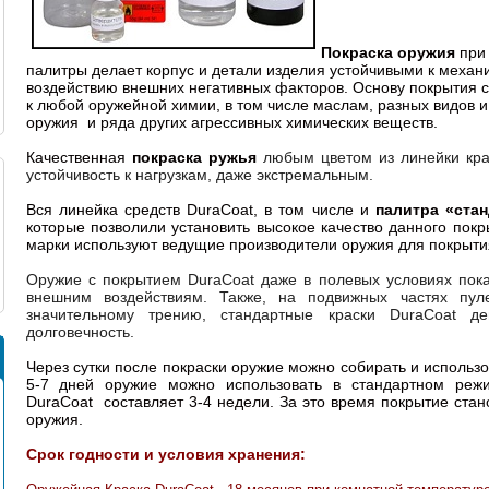
Покраска оружия
при 
палитры делает корпус и детали изделия устойчивыми к механи
воздействию внешних негативных факторов. Основу покрытия 
к любой оружейной химии, в том числе маслам, разных видов и
оружия и ряда других агрессивных химических веществ.
Качественная
покраска ружья
любым цветом из линейки кра
устойчивость к нагрузкам, даже экстремальным.
Вся линейка средств DuraCoat, в том числе и
палитра «ста
которые позволили установить высокое качество данного покр
марки используют ведущие производители оружия для покрыти
Оружие с покрытием DuraCoat даже в полевых условиях пок
внешним воздействиям. Также, на подвижных частях пул
значительному трению, стандартные краски DuraCoat д
долговечность.
Через сутки после покраски оружие можно собирать и использ
5-7 дней оружие можно использовать в стандартном реж
DuraCoat составляет 3-4 недели. За это время покрытие ста
оружия.
Срок годности и условия хранения: