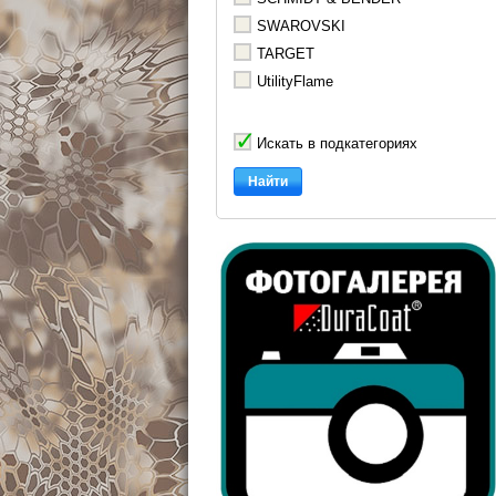
SWAROVSKI
TARGET
UtilityFlame
Искать в подкатегориях