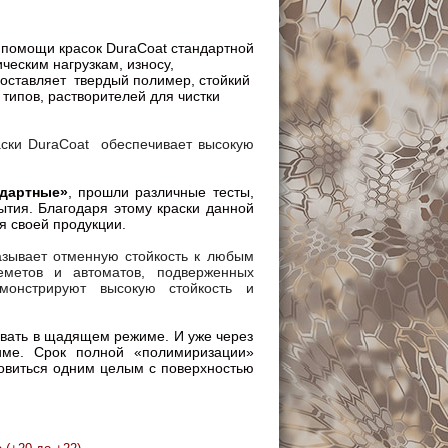
помощи красок DuraCoat стандартной
ческим нагрузкам, износу,
составляет твердый полимер, стойкий
 типов, растворителей для чистки
ски DuraCoat обеспечивает высокую
ндартные»
, прошли различные тесты,
ытия. Благодаря этому краски данной
я своей продукции.
азывает отменную стойкость к любым
еметов и автоматов, подверженных
емонстрируют высокую стойкость и
овать в щадящем режиме. И уже через
име. Срок полной «полимиризации»
новиться одним целым с поверхностью