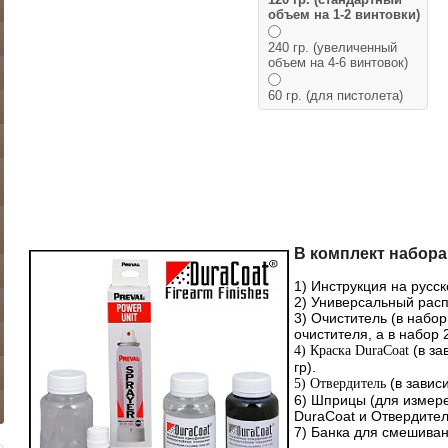
объем на 1-2 винтовки)
240 гр. (увеличенный
объем на 4-6 винтовок)
60 гр. (для пистолета)
В комплект набора
1
) Инструкция на русск
2) Универсальный расп
3) Очиститель (в наборы
очистителя, а в набор 2
(в за
4) Краска DuraCoat
гр).
(в завис
5) Отвердитель
6) Шприцы (для измер
DuraCoat и Отвердител
7) Банка для смешиван