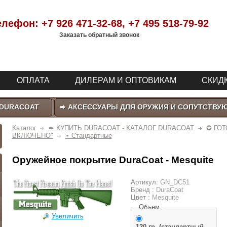
елефон:
+7 926 471-32-68
, +7 495 518-79-92
Заказать обратный звонок
ОПЛАТА
ДИЛЕРАМ И ОПТОВИКАМ
СКИДК
 DURACOAT
➨ АКСЕССУАРЫ ДЛЯ ОРУЖИЯ И СОПУТСТВУ
Каталог
➨ КУПИТЬ DURACOAT - КАТАЛОГ DURACOAT
✪ ГО
ВКЛЮЧЕНО"
⋆ Стандартные
Оружейное покрытие DuraCoat - Mesquite
Артикул:
GN_DC51
Бренд :
DuraCoat
Цвет :
Mesquite
Объем
Увеличить
120 гр. (стандартный