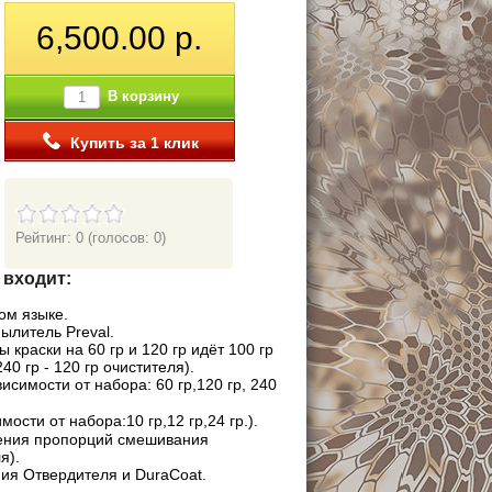
6,500.00 р.
В корзину
Купить за 1 клик
Рейтинг: 0
(голосов: 0)
 входит:
ом языке.
ылитель Preval.
 краски на 60 гр и 120 гр идёт 100 гр
40 гр - 120 гр очистителя).
висимости от набора: 60 гр,120 гр, 240
имости от набора:10 гр,12 гр,24 гр.).
ения пропорций смешивания
я).
ия Отвердителя и DuraCoat.