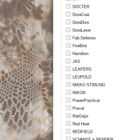
DOCTER
DuraCoat
DuraDize
DuraLaser
Fab Defense
FireBird
Hamilton
JAS
LEAPERS
LEUPOLD
NIKKO STIRLING
NIKON
PowerPractical
Preval
RatGrips
Red Heat
REDFIELD
SCHMIDT & BENDER