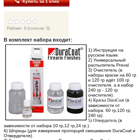
Купить за 1 клик
Рейтинг: 0
(голосов: 0)
В комплект набора входит:
1
) Инструкция на
русском языке.
2) Универсальный
распылитель Preval.
3) Очиститель (в
наборы краски на 60 гр
и 120 гр идёт 100 гр
очистителя, а в набор
240 гр - 120 гр
очистителя).
(в
4) Краска DuraCoat
зависимости от
набора: 60 гр,120 гр,
240 гр).
(в
5) Отвердитель
зависимости от набора:10 гр,12 гр,24 гр.).
6) Шприцы (для измерения пропорций смешивания DuraCoat и
Отвердителя).