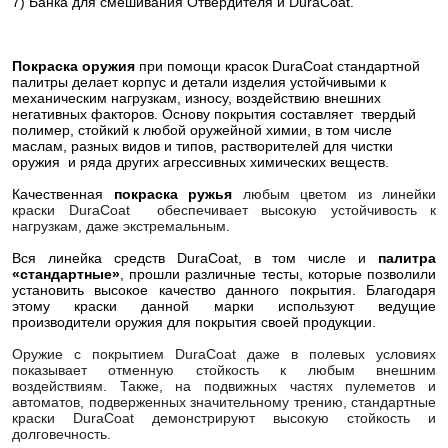
7) Банка для смешивания Отвердителя и DuraCoat.
Покраска оружия
при помощи красок DuraCoat стандартной
палитры делает корпус и детали изделия устойчивыми к
механическим нагрузкам, износу, воздействию внешних
негативных факторов. Основу покрытия составляет твердый
полимер, стойкий к любой оружейной химии, в том числе
маслам, разных видов и типов, растворителей для чистки
оружия и ряда других агрессивных химических веществ.
Качественная
покраска ружья
любым цветом из линейки
краски DuraCoat обеспечивает высокую устойчивость к
нагрузкам, даже экстремальным.
Вся линейка средств DuraCoat, в том числе и
палитра
«стандартные»
, прошли различные тесты, которые позволили
установить высокое качество данного покрытия. Благодаря
этому краски данной марки используют ведущие
производители оружия для покрытия своей продукции.
Оружие с покрытием DuraCoat даже в полевых условиях
показывает отменную стойкость к любым внешним
воздействиям. Также, на подвижных частях пулеметов и
автоматов, подверженных значительному трению, стандартные
краски DuraCoat демонстрируют высокую стойкость и
долговечность.