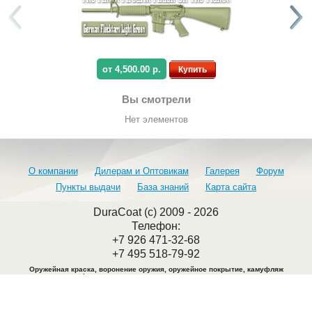
от 4,500.00 р.
Купить
Вы смотрели
Нет элементов
О компании
Дилерам и Оптовикам
Галерея
Форум
Пункты выдачи
База знаний
Карта сайта
DuraCoat (c) 2009 - 2026
Телефон:
+7 926 471-32-68
+7 495 518-79-92
Оружейная краска, воронение оружия, оружейное покрытие, камуфляж
оружия, камуфляжная краска, воронение металла, покраска оружия.
Адрес офиса: Москва. Ул. Крутицкий вал 28
Перед визитом обязательно согласовать дату и время по телефонам
: +7 926
471-32-68, +7 495 518-79-92