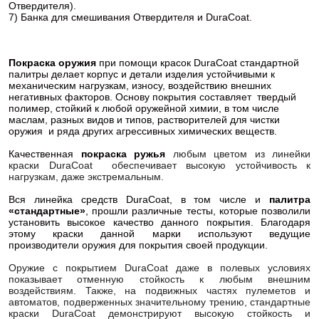
Отвердителя).
7) Банка для смешивания Отвердителя и DuraCoat.
Покраска оружия
при помощи красок DuraCoat стандартной
палитры делает корпус и детали изделия устойчивыми к
механическим нагрузкам, износу, воздействию внешних
негативных факторов. Основу покрытия составляет твердый
полимер, стойкий к любой оружейной химии, в том числе
маслам, разных видов и типов, растворителей для чистки
оружия и ряда других агрессивных химических веществ.
Качественная
покраска ружья
любым цветом из линейки
краски DuraCoat обеспечивает высокую устойчивость к
нагрузкам, даже экстремальным.
Вся линейка средств DuraCoat, в том числе и
палитра
«стандартные»
, прошли различные тесты, которые позволили
установить высокое качество данного покрытия. Благодаря
этому краски данной марки используют ведущие
производители оружия для покрытия своей продукции.
Оружие с покрытием DuraCoat даже в полевых условиях
показывает отменную стойкость к любым внешним
воздействиям. Также, на подвижных частях пулеметов и
автоматов, подверженных значительному трению, стандартные
краски DuraCoat демонстрируют высокую стойкость и