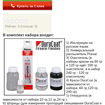
Купить за 1 клик
Рейтинг: 0
(голосов: 0)
В комплект набора входит:
1
) Инструкция на
русском языке.
2) Универсальный
распылитель Preval.
3) Очиститель (в
наборы краски на 60 гр
и 120 гр идёт 100 гр
очистителя, а в набор
240 гр - 120 гр
очистителя).
(в
4) Краска DuraCoat
зависимости от
набора: 60 гр,120 гр,
240 гр).
(в
5) Отвердитель
зависимости от набора:10 гр,12 гр,24 гр.).
6) Шприцы (для измерения пропорций смешивания DuraCoat и