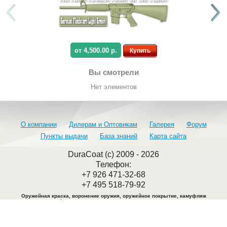
от 4,500.00 р.
Купить
Вы смотрели
Нет элементов
О компании
Дилерам и Оптовикам
Галерея
Форум
Пункты выдачи
База знаний
Карта сайта
DuraCoat (c) 2009 - 2026
Телефон:
+7 926 471-32-68
+7 495 518-79-92
Оружейная краска, воронение оружия, оружейное покрытие, камуфляж
оружия, камуфляжная краска, воронение металла, покраска оружия.
Адрес офиса: Москва. Ул. Крутицкий вал 28
Перед визитом обязательно согласовать дату и время по телефонам
: +7 926
471-32-68, +7 495 518-79-92