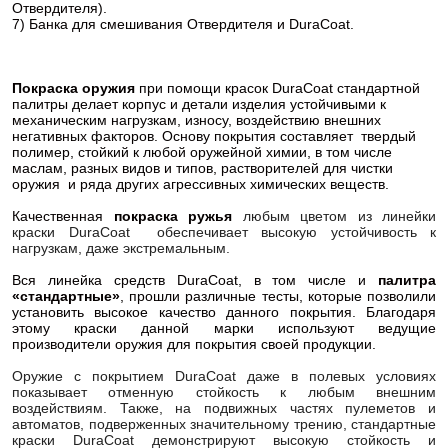
Отвердителя).
7) Банка для смешивания Отвердителя и DuraCoat.
Покраска оружия
при помощи красок DuraCoat стандартной
палитры делает корпус и детали изделия устойчивыми к
механическим нагрузкам, износу, воздействию внешних
негативных факторов. Основу покрытия составляет твердый
полимер, стойкий к любой оружейной химии, в том числе
маслам, разных видов и типов, растворителей для чистки
оружия и ряда других агрессивных химических веществ.
Качественная
покраска ружья
любым цветом из линейки
краски DuraCoat обеспечивает высокую устойчивость к
нагрузкам, даже экстремальным.
Вся линейка средств DuraCoat, в том числе и
палитра
«стандартные»
, прошли различные тесты, которые позволили
установить высокое качество данного покрытия. Благодаря
этому краски данной марки используют ведущие
производители оружия для покрытия своей продукции.
Оружие с покрытием DuraCoat даже в полевых условиях
показывает отменную стойкость к любым внешним
воздействиям. Также, на подвижных частях пулеметов и
автоматов, подверженных значительному трению, стандартные
краски DuraCoat демонстрируют высокую стойкость и