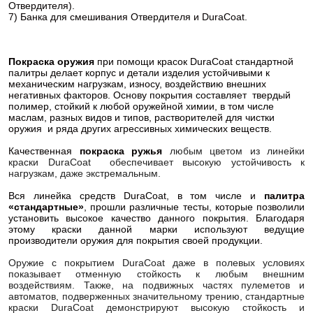
Отвердителя).
7) Банка для смешивания Отвердителя и DuraCoat.
Покраска оружия
при помощи красок DuraCoat стандартной
палитры делает корпус и детали изделия устойчивыми к
механическим нагрузкам, износу, воздействию внешних
негативных факторов. Основу покрытия составляет твердый
полимер, стойкий к любой оружейной химии, в том числе
маслам, разных видов и типов, растворителей для чистки
оружия и ряда других агрессивных химических веществ.
Качественная
покраска ружья
любым цветом из линейки
краски DuraCoat обеспечивает высокую устойчивость к
нагрузкам, даже экстремальным.
Вся линейка средств DuraCoat, в том числе и
палитра
«стандартные»
, прошли различные тесты, которые позволили
установить высокое качество данного покрытия. Благодаря
этому краски данной марки используют ведущие
производители оружия для покрытия своей продукции.
Оружие с покрытием DuraCoat даже в полевых условиях
показывает отменную стойкость к любым внешним
воздействиям. Также, на подвижных частях пулеметов и
автоматов, подверженных значительному трению, стандартные
краски DuraCoat демонстрируют высокую стойкость и