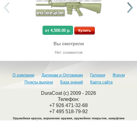
от 4,500.00 р.
Купить
Вы смотрели
Нет элементов
О компании
Дилерам и Оптовикам
Галерея
Форум
Пункты выдачи
База знаний
Карта сайта
DuraCoat (c) 2009 - 2026
Телефон:
+7 926 471-32-68
+7 495 518-79-92
Оружейная краска, воронение оружия, оружейное покрытие, камуфляж
оружия, камуфляжная краска, воронение металла, покраска оружия.
Адрес офиса: Москва. Ул. Крутицкий вал 28
Перед визитом обязательно согласовать дату и время по телефонам
: +7 926
471-32-68, +7 495 518-79-92