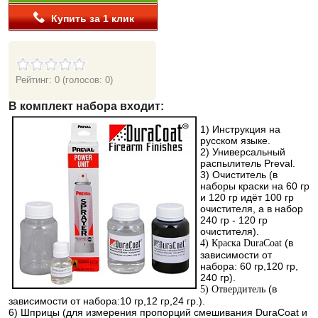
Купить за 1 клик
Рейтинг: 0
(голосов: 0)
В комплект набора входит:
1
) Инструкция на
русском языке.
2) Универсальный
распылитель Preval.
3) Очиститель (в
наборы краски на 60 гр
и 120 гр идёт 100 гр
очистителя, а в набор
240 гр - 120 гр
очистителя).
(в
4) Краска DuraCoat
зависимости от
набора: 60 гр,120 гр,
240 гр).
(в
5) Отвердитель
зависимости от набора:10 гр,12 гр,24 гр.).
6) Шприцы (для измерения пропорций смешивания DuraCoat и