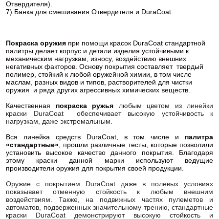
Отвердителя).
7) Банка для смешивания Отвердителя и DuraCoat.
Покраска оружия
при помощи красок DuraCoat стандартной
палитры делает корпус и детали изделия устойчивыми к
механическим нагрузкам, износу, воздействию внешних
негативных факторов. Основу покрытия составляет твердый
полимер, стойкий к любой оружейной химии, в том числе
маслам, разных видов и типов, растворителей для чистки
оружия и ряда других агрессивных химических веществ.
Качественная
покраска ружья
любым цветом из линейки
краски DuraCoat обеспечивает высокую устойчивость к
нагрузкам, даже экстремальным.
Вся линейка средств DuraCoat, в том числе и
палитра
«стандартные»
, прошли различные тесты, которые позволили
установить высокое качество данного покрытия. Благодаря
этому краски данной марки используют ведущие
производители оружия для покрытия своей продукции.
Оружие с покрытием DuraCoat даже в полевых условиях
показывает отменную стойкость к любым внешним
воздействиям. Также, на подвижных частях пулеметов и
автоматов, подверженных значительному трению, стандартные
краски DuraCoat демонстрируют высокую стойкость и