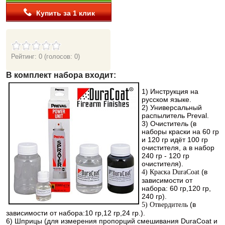
Купить за 1 клик
Рейтинг: 0
(голосов: 0)
В комплект набора входит:
1
) Инструкция на
русском языке.
2) Универсальный
распылитель Preval.
3) Очиститель (в
наборы краски на 60 гр
и 120 гр идёт 100 гр
очистителя, а в набор
240 гр - 120 гр
очистителя).
(в
4) Краска DuraCoat
зависимости от
набора: 60 гр,120 гр,
240 гр).
(в
5) Отвердитель
зависимости от набора:10 гр,12 гр,24 гр.).
6) Шприцы (для измерения пропорций смешивания DuraCoat и