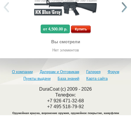
от 4,500.00 р.
Купить
Вы смотрели
Нет элементов
О компании
Дилерам и Оптовикам
Галерея
Форум
Пункты выдачи
База знаний
Карта сайта
DuraCoat (c) 2009 - 2026
Телефон:
+7 926 471-32-68
+7 495 518-79-92
Оружейная краска, воронение оружия, оружейное покрытие, камуфляж
оружия, камуфляжная краска, воронение металла, покраска оружия.
Адрес офиса: Москва. Ул. Крутицкий вал 28
Перед визитом обязательно согласовать дату и время по телефонам
: +7 926
471-32-68, +7 495 518-79-92