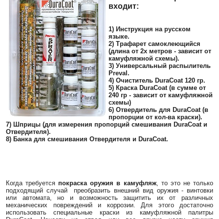
входит:
1) Инструкция на русском
языке.
2) Трафарет самоклеющийся
(длина от 2х метров - зависит от
камуфляжной схемы).
3) Универсальный распылитель
Preval.
4) Очиститель DuraCoat 120 гр.
5) Краска DuraCoat (в сумме от
240 гр - зависит от камуфляжной
схемы)
6) Отвердитель для DuraCoat (в
пропорции от кол-ва краски).
7) Шприцы (для измерения пропорций смешивания DuraCoat и
Отвердителя).
8) Банка для смешивания Отвердителя и DuraCoat.
Когда требуется
покраска оружия в камуфляж
, то это не только
подходящий случай преобразить внешний вид оружия - винтовки
или автомата, но и возможность защитить их от различных
механических повреждений и коррозии. Для этого достаточно
использовать специальные краски из камуфляжной палитры