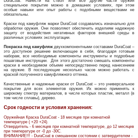
DuraCoat. Нанести на ствол или все другие части оружия
специальное покрытие можно в домашних условиях, при этом
особые навыки или опыт работы с подобными веществами не
обязательны.
Краски под камуфляж марки DuraCoat создавались изначально для
обработки оружия. Они позволяют обеспечить изделиям надежную
защиту от воздействия негативных факторов внешней среды в
различных условиях эксплуатации.
Покраска под камуфляж
двухкомпонентными составами DuraCoat –
это доступное решение включающее в себя, благодаря готовым
наборам, все необходимые компоненты инструменты и подробные
пошаговые инструкции. Для этого достаточно смешать компоненты
краски в необходимом объеме непосредственно перед нанесением
на оружие. В последующие несколько часов можно работать с
краской полученного камуфляжного оттенка.
Качественные и надежные краски от DuraCoat – это универсальное
покрытие для всех элементов оружия. Их можно применять к
широкому спектру материалов, в числе которых пластик, металл (в
том числе сплавы), дерево.
Срок годности и условия хранения:
Оружейная Краска DuraCoat - 18 месяцев при комнатной
температуре ( +20 +24).
Отвердитель - 6 месяцев при комнатной температуре, до 12 месяцев
при температуре от -0 до -30С.
ВНИМАНИЕ!!! - DuraCoat в смешанном состоянии с затвердителем -