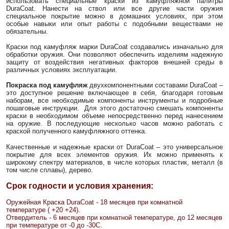
использовать специальные краски из камуфляжной палитры
DuraCoat. Нанести на ствол или все другие части оружия
специальное покрытие можно в домашних условиях, при этом
особые навыки или опыт работы с подобными веществами не
обязательны.
Краски под камуфляж марки DuraCoat создавались изначально для
обработки оружия. Они позволяют обеспечить изделиям надежную
защиту от воздействия негативных факторов внешней среды в
различных условиях эксплуатации.
Покраска под камуфляж
двухкомпонентными составами DuraCoat –
это доступное решение включающее в себя, благодаря готовым
наборам, все необходимые компоненты инструменты и подробные
пошаговые инструкции. Для этого достаточно смешать компоненты
краски в необходимом объеме непосредственно перед нанесением
на оружие. В последующие несколько часов можно работать с
краской полученного камуфляжного оттенка.
Качественные и надежные краски от DuraCoat – это универсальное
покрытие для всех элементов оружия. Их можно применять к
широкому спектру материалов, в числе которых пластик, металл (в
том числе сплавы), дерево.
Срок годности и условия хранения:
Оружейная Краска DuraCoat - 18 месяцев при комнатной
температуре ( +20 +24).
Отвердитель - 6 месяцев при комнатной температуре, до 12 месяцев
при температуре от -0 до -30С.