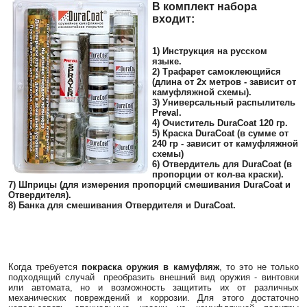
В комплект набора
входит:
1) Инструкция на русском
языке.
2) Трафарет самоклеющийся
(длина от 2х метров - зависит от
камуфляжной схемы).
3) Универсальный распылитель
Preval.
4) Очиститель DuraCoat 120 гр.
5) Краска DuraCoat (в сумме от
240 гр - зависит от камуфляжной
схемы)
6) Отвердитель для DuraCoat (в
пропорции от кол-ва краски).
7) Шприцы (для измерения пропорций смешивания DuraCoat и
Отвердителя).
8) Банка для смешивания Отвердителя и DuraCoat.
Когда требуется
покраска оружия в камуфляж
, то это не только
подходящий случай преобразить внешний вид оружия - винтовки
или автомата, но и возможность защитить их от различных
механических повреждений и коррозии. Для этого достаточно