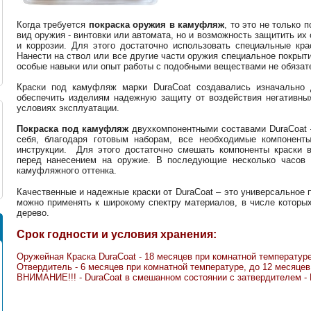
Когда требуется
покраска оружия в камуфляж
, то это не только
вид оружия - винтовки или автомата, но и возможность защитить и
и коррозии. Для этого достаточно использовать специальные кр
Нанести на ствол или все другие части оружия специальное покрыт
особые навыки или опыт работы с подобными веществами не обязат
Краски под камуфляж марки DuraCoat создавались изначально 
обеспечить изделиям надежную защиту от воздействия негативны
условиях эксплуатации.
Покраска под камуфляж
двухкомпонентными составами DuraCoat
себя, благодаря готовым наборам, все необходимые компонент
инструкции. Для этого достаточно смешать компоненты краски 
перед нанесением на оружие. В последующие несколько часов 
камуфляжного оттенка.
Качественные и надежные краски от DuraCoat – это универсальное 
можно применять к широкому спектру материалов, в числе которых
дерево.
Срок годности и условия хранения:
Оружейная Краска DuraCoat - 18 месяцев при комнатной температуре 
Отвердитель - 6 месяцев при комнатной температуре, до 12 месяцев 
ВНИМАНИЕ!!! - DuraCoat в смешанном состоянии с затвердителем 