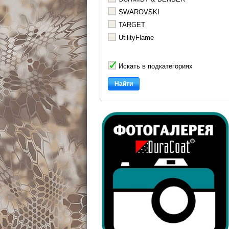
SWAROVSKI
TARGET
UtilityFlame
Искать в подкатегориях