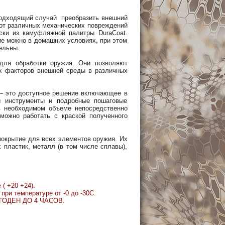
 подходящий случай преобразить внешний
х от различных механических повреждений
аски из камуфляжной палитры DuraCoat.
ие можно в домашних условиях, при этом
ельны.
для обработки оружия. Они позволяют
х факторов внешней среды в различных
 – это доступное решение включающее в
ы инструменты и подробные пошаговые
в необходимом объеме непосредственно
можно работать с краской полученного
покрытие для всех элементов оружия. Их
 пластик, металл (в том числе сплавы),
( +20 +24).
при температуре от -0 до -30С.
- ГОДЕН ДО 4 ЧАСОВ.