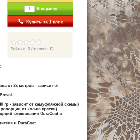
В корзину
Купить за 1 клик
Рейтинг: 0
(голосов: 0)
:
.
на от 2х метров - зависит от
reval.
240 гр - зависит от камуфляжной схемы)
пропорции от кол-ва краски).
орций смешивания DuraCoat и
ителя и DuraCoat.