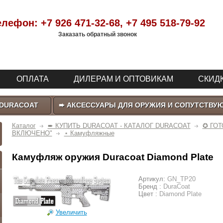
елефон:
+7 926 471-32-68
, +7 495 518-79-92
Заказать обратный звонок
ОПЛАТА
ДИЛЕРАМ И ОПТОВИКАМ
СКИДК
 DURACOAT
➨ АКСЕССУАРЫ ДЛЯ ОРУЖИЯ И СОПУТСТВУ
Каталог
➨ КУПИТЬ DURACOAT - КАТАЛОГ DURACOAT
✪ ГО
ВКЛЮЧЕНО"
⋆ Камуфляжные
Камуфляж оружия Duracoat Diamond Plate
Артикул:
GN_TP20
Бренд :
DuraCoat
Цвет :
Diamond Plate
Увеличить