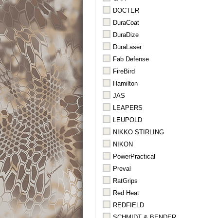
DOCTER
DuraCoat
DuraDize
DuraLaser
Fab Defense
FireBird
Hamilton
JAS
LEAPERS
LEUPOLD
NIKKO STIRLING
NIKON
PowerPractical
Preval
RatGrips
Red Heat
REDFIELD
SCHMIDT & BENDER