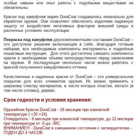
особые навыки или опыт работы с подобными веществами не
обязательны.
Краски под камуфляж марки DuraCoat создавались изначально для
обработки оружия. Они позволяют обеспечить изделиям надежную
защиту от воздействия негативных факторов внешней среды в
различных условиях эксплуатации.
Покраска под камуфляж
двухкомпонентными составами DuraCoat –
это доступное решение включающее в себя, благодаря готовым
наборам, все необходимые компоненты инструменты и подробные
пошаговые инструкции. Для этого достаточно смешать компоненты
краски в необходимом объеме непосредственно перед нанесением
на оружие. В последующие несколько часов можно работать с
краской полученного камуфляжного оттенка.
Качественные и надежные краски от DuraCoat – это универсальное
покрытие для всех элементов оружия. Их можно применять к
широкому спектру материалов, в числе которых пластик, металл (в
том числе сплавы), дерево.
Срок годности и условия хранения:
Оружейная Краска DuraCoat - 18 месяцев при комнатной
температуре ( +20 +24).
Отвердитель - 6 месяцев при комнатной температуре, до 12 месяцев
при температуре от -0 до -30С.
ВНИМАНИЕ!!! - DuraCoat в смешанном состоянии с затвердителем -
ГОДЕН ДО 4 ЧАСОВ.