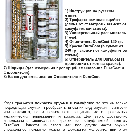
1) Инструкция на русском
языке.
2) Трафарет самоклеющийся
(длина от 2х метров - зависит от
камуфляжной схемы).
3) Универсальный распылитель
Preval.
4) Очиститель DuraCoat 120 гр.
5) Краска DuraCoat (в сумме от
240 гр - зависит от камуфляжной
схемы)
6) Отвердитель для DuraCoat (в
пропорции от кол-ва краски).
7) Шприцы (для измерения пропорций смешивания DuraCoat и
Отвердителя).
8) Банка для смешивания Отвердителя и DuraCoat.
Когда требуется
покраска оружия в камуфляж
, то это не только
подходящий случай преобразить внешний вид оружия - винтовки
или автомата, но и возможность защитить их от различных
механических повреждений и коррозии. Для этого достаточно
использовать специальные краски из камуфляжной палитры
DuraCoat. Нанести на ствол или все другие части оружия
специальное покрытие можно в домашних условиях, при этом