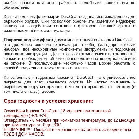
особые навыки или опыт работы с подобными веществами не
обязательны.
Краски под камуфляж марки DuraCoat создавались изначально для
обработки оружия. Они позволяют обеспечить изделиям надежную
защиту от воздействия негативных факторов внешней среды в
различных условиях эксплуатации.
Покраска под камуфляж
двухкомпонентными составами DuraCoat –
это доступное решение включающее в себя, благодаря готовым
наборам, все необходимые компоненты инструменты и подробные
пошаговые инструкции. Для этого достаточно смешать компоненты
краски в необходимом объеме непосредственно перед нанесением
на оружие. В последующие несколько часов можно работать с
краской полученного камуфляжного оттенка.
Качественные и надежные краски от DuraCoat – это универсальное
покрытие для всех элементов оружия. Их можно применять к
широкому спектру материалов, в числе которых пластик, металл (в
том числе сплавы), дерево.
Срок годности и условия хранения:
Оружейная Краска DuraCoat - 18 месяцев при комнатной
температуре ( +20 +24).
Отвердитель - 6 месяцев при комнатной температуре, до 12 месяцев
при температуре от -0 до -30С.
ВНИМАНИЕ!!! - DuraCoat в смешанном состоянии с затвердителем -
ГОДЕН ДО 4 ЧАСОВ.