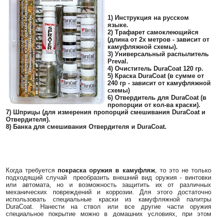
1) Инструкция на русском
языке.
2) Трафарет самоклеющийся
(длина от 2х метров - зависит от
камуфляжной схемы).
3) Универсальный распылитель
Preval.
4) Очиститель DuraCoat 120 гр.
5) Краска DuraCoat (в сумме от
240 гр - зависит от камуфляжной
схемы)
6) Отвердитель для DuraCoat (в
пропорции от кол-ва краски).
7) Шприцы (для измерения пропорций смешивания DuraCoat и
Отвердителя).
8) Банка для смешивания Отвердителя и DuraCoat.
Когда требуется
покраска оружия в камуфляж
, то это не только
подходящий случай преобразить внешний вид оружия - винтовки
или автомата, но и возможность защитить их от различных
механических повреждений и коррозии. Для этого достаточно
использовать специальные краски из камуфляжной палитры
DuraCoat. Нанести на ствол или все другие части оружия
специальное покрытие можно в домашних условиях, при этом