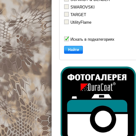
SWAROVSKI
TARGET
UtilityFlame
Искать в подкатегориях