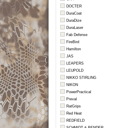
DOCTER
DuraCoat
DuraDize
DuraLaser
Fab Defense
FireBird
Hamilton
JAS
LEAPERS
LEUPOLD
NIKKO STIRLING
NIKON
PowerPractical
Preval
RatGrips
Red Heat
REDFIELD
SCHMIDT & BENDER