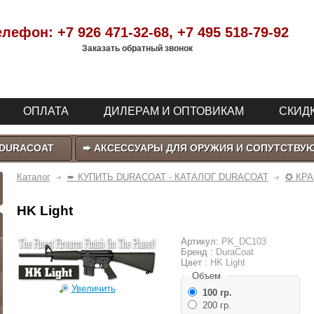
елефон:
+7 926 471-32-68
, +7 495 518-79-92
Заказать обратный звонок
ОПЛАТА
ДИЛЕРАМ И ОПТОВИКАМ
СКИДК
 DURACOAT
➨ АКСЕССУАРЫ ДЛЯ ОРУЖИЯ И СОПУТСТВУ
Каталог
➨ КУПИТЬ DURACOAT - КАТАЛОГ DURACOAT
✪ КРА
HK Light
Артикул:
PK_DC103
Бренд :
DuraCoat
Цвет :
HK Light
Объем
Увеличить
100 гр.
200 гр.