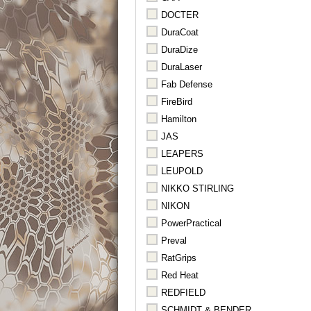
DOCTER
DuraCoat
DuraDize
DuraLaser
Fab Defense
FireBird
Hamilton
JAS
LEAPERS
LEUPOLD
NIKKO STIRLING
NIKON
PowerPractical
Preval
RatGrips
Red Heat
REDFIELD
SCHMIDT & BENDER