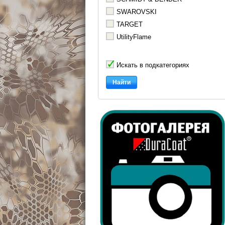
SWAROVSKI
TARGET
UtilityFlame
Искать в подкатегориях