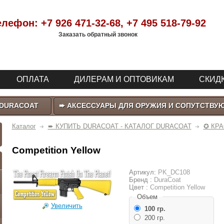
елефон:
+7 926 471-32-68
, +7 495 518-79-92
Заказать обратный звонок
ОПЛАТА
ДИЛЕРАМ И ОПТОВИКАМ
СКИДК
 DURACOAT
➨ АКСЕССУАРЫ ДЛЯ ОРУЖИЯ И СОПУТСТВУ
Каталог
➨ КУПИТЬ DURACOAT - КАТАЛОГ DURACOAT
✪ КРА
Competition Yellow
Артикул:
PK_DC108
Бренд :
DuraCoat
Цвет :
Competition Yellow
Объем
Увеличить
100 гр.
200 гр.