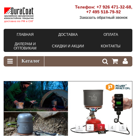
Телефон:
+7 926 471-32-68
,
+7 495 518-79-92
Заказать обратный звонок
ГЛАВНАЯ
ДОСТАВКА
ОПЛАТА
ДИЛЕРАМ И
СКИДКИ И АКЦИИ
КОНТАКТЫ
ОПТОВИКАМ
1
2
3
3
4
5